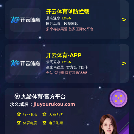
面积：26平方米 
网站地址：
www.southernnewhampshirekids.com
参考门市价：280
价格因节假日有
联系地址：河北省怀来县沙城镇董存瑞西街2号
订餐订房：0313-2758899
婚宴预订：0313-2758699
Copyright © 2023 安博官方网页版
开云app注册
|
九游（9Game）官方网站
|
线上买球（集团）官方
网站
|
【九游网】
|
星空官网首页入口
|
九游·官方版在线入口
|
乐鱼线上平台(集团)官方网站
|
米兰app官方官网
|