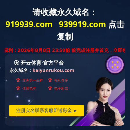
安博（中国）
安博官方网页
安博（中国）
版
安博（中国）
蓝鲸厨师团队喜获河
张家口市工会会员卡